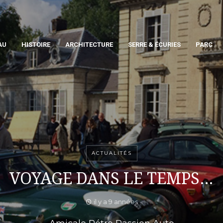
AU
HISTOIRE
ARCHITECTURE
SERRE & ÉCURIES
PARC
ACTUALITÉS
VOYAGE DANS LE TEMPS…
il y a 9 années